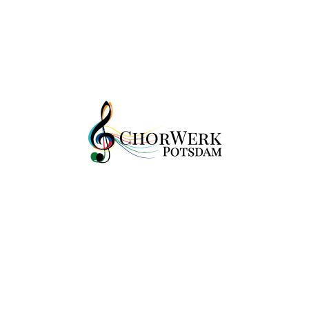
unter
https://www.deutsche-
chorjugend.de/programme/kinderchorla
nd/singbus/
Der
SingBus
ist Teil des Programms
„Kinderchorland – in jedem Ort ein
Kinderchor“
der Deutschen Chorjugend
e.V.. Er wird gefördert von der Deutschen
Stiftung für Engagement und Ehrenamt.