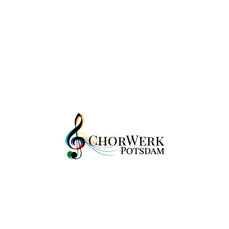
Veranstaltungsort:
Brandenburger Tor
(Luisenplatz, 14471 Potsdam)
Chor/Chöre:
Chor 360°
MehrMädchen
Ragazzi
Singen von
Menschenrechtsvertonungen und
bekannten Liedern zur Feier der
Deutschen Einheit für das und mit dem
Publikum
https://sing-human-rights.
org/